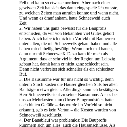
Fell und kann so etwas einordnen. Aber nach einer
gewissen Zeit hat sich das dann eingespielt: Ich wusste,
zu welchen Zeiten man anrufen konnte und wann nicht.
Und wenn es drauf ankam, hatte Schneeweiß auch
Zeit.
2. Wir haben uns ganz bewusst für die Bauprofis
entschieden, da wir von Bekannten viel Gutes gehört
haben. Auch habe ich mich im Vorfeld mit Bauherren
unterhalten, die mit Schneeweiß gebaut haben und alle
haben mir einhellig bestätigt: Wenn noch mal bauen,
dann nur mit Schneeweiß. Dazu kam für mich als
Argument, dass er sehr viel in der Region um Leipzig
gebaut hat, damit kann er nicht ganz schlecht sein.
Denn nicht verbreitet sich schneller als ein schlechter
Ruf.
3. Die Bausumme war für uns nicht so wichtig, denn
unterm Strich kosten die Häuser gleichen Stils bei allen
Bauträgern etwa gleich. Allerdings kann ich bestätigen:
Herr Schneeweiß steht zu seiner Bausumme. Als es bei
uns zu Mehrkosten kam (Unser Baugrundstück hatte
nach hinten Gefälle – das wurde im Vorfeld so nicht
erkannt), gab es kein Vertun – die Kosten wurden von
Schneeweiß geschluckt.
4. Der Bauablauf war problemlos: Die Bauprofis
kümmern sich um alles, auch die Hausanschlüsse. Als