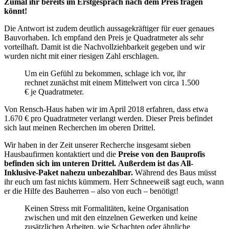
Zumal ihr bereits im Erstgespräch nach dem Preis fragen
könnt!
Die Antwort ist zudem deutlich aussagekräftiger für euer genaues
Bauvorhaben. Ich empfand den Preis je Quadratmeter als sehr
vorteilhaft. Damit ist die Nachvollziehbarkeit gegeben und wir
wurden nicht mit einer riesigen Zahl erschlagen.
Um ein Gefühl zu bekommen, schlage ich vor, ihr
rechnet zunächst mit einem Mittelwert von circa 1.500
€ je Quadratmeter.
Von Rensch-Haus haben wir im April 2018 erfahren, dass etwa
1.670 € pro Quadratmeter verlangt werden. Dieser Preis befindet
sich laut meinen Recherchen im oberen Drittel.
Wir haben in der Zeit unserer Recherche insgesamt sieben
Hausbaufirmen kontaktiert und die
Preise von den Bauprofis
befinden sich im unteren Drittel.
Außerdem ist das All-
Inklusive-Paket nahezu unbezahlbar.
Während des Baus müsst
ihr euch um fast nichts kümmern. Herr Schneeweiß sagt euch, wann
er die Hilfe des Bauherren – also von euch – benötigt!
Keinen Stress mit Formalitäten, keine Organisation
zwischen und mit den einzelnen Gewerken und keine
zusätzlichen Arbeiten, wie Schachten oder ähnliche