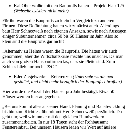
Kai Ober wollte mit den Bauprofis bauen – Projekt Flair 125
(Webseite existiert nicht mehr)
Für ihn waren die Bauprofis zu klein im Vergleich zu anderen
Firmen. Diese Befürchtung hatten wir zunächst auch. Allerdings
baut Herr Schneeweiß nach eigenen Ansagen, sowie nach Aussagen
einiger Subunternehmer, circa 50 bis 60 Häuser im Jahr. Also so
klein sind die Bauprofis gar nicht!
„Alternativ zu Helma waren die Bauprofis. Die hätten wir auch
genommen, aber die Wirtschaftskrise machte uns unsicher. Da man
auch von großen Hausbaufirmen las, dass sie Pleite sind. Zum
Schluss blieb nur noch T&C.“
Eder Ziegelwerke – Referenzen
(Unterseite wurde neu
gestaltet, und nicht mehr bezüglich der Bauprofis abrufbar)
Hier wurde die Anzahl der Häuser pro Jahr bestätigt. Etwa 50
Häuser werden hier angegeben.
„Bei uns kommt alles aus einer Hand. Planung und Bauabwicklung
bis hin zum Richtfest übernimmt Herr Schneeweiß persönlich. Da
geht nur, weil wir immer mit den gleichen Handwerkern
zusammenarbeiten. In nur 18 Tagen steht der Rohbausamt
Fenstereinbau. Bei unseren Häusern legen wir Wert auf äußere