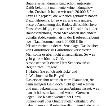
Baupreise seit damals ganz schön angezogen.
Dafür bekommt man heute keinen Bungalow
mehr. Zusätzlich haben wir noch 20.000 € für
Extras eingeplant, die wir auch gebraucht haben.
Dazu gehören z. B. so was, wie eine andere,
bessere Ausstattung des Bades, diebstahlsichere
Fensterbeschläge, eine andere Haustür als in der
Baubeschreibung, mehr Steckdosen und andere
Schalterabdeckungen als in der Baubeschreibung
usw. Dazu kommen noch 20.000 € für
Pflasterarbeiten in der Außenanlage. Das ist aber
von Grundstück zu Grundstück verschieden.
Man sollte es aber nicht unterschätzen. So was
geht ganz schön ins Geld.
Ansonsten stellt einem Herr Schneeweiß zu
Beginn zwei Fragen:
1. Haben Sie ein Grundstück? und
2. Wie hoch ist Ihr Buget?
Das erspart ihm natürlich teure Planungen, die
dann mangels Geld doch nicht gebaut werden
und man bekommt schon am Anfang gesagt, was
man sich leisten kann und wo die Grenzen
liegen. Die Kosten werden bei Herrn
Schneeweiß über Quadratmeter kalkuliert. Wir
haben dann vor Baubeginn die Innenwände ohne