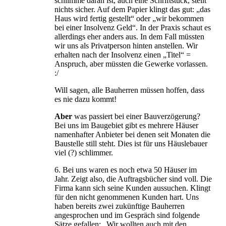
schlimme daran ist, auch eine Schriftstück, stellt
nichts sicher. Auf dem Papier klingt das gut: „das
Haus wird fertig gestellt“ oder „wir bekommen
bei einer Insolvenz Geld“. In der Praxis schaut es
allerdings eher anders aus. In dem Fall müssten
wir uns als Privatperson hinten anstellen. Wir
erhalten nach der Insolvenz einen „Titel“ =
Anspruch, aber müssten die Gewerke vorlassen.
:/
Will sagen, alle Bauherren müssen hoffen, dass
es nie dazu kommt!
Aber
was passiert bei einer Bauverzögerung?
Bei uns im Baugebiet gibt es mehrere Häuser
namenhafter Anbieter bei denen seit Monaten die
Baustelle still steht. Dies ist für uns Häuslebauer
viel (?) schlimmer.
6. Bei uns waren es noch etwa 50 Häuser im
Jahr. Zeigt also, die Auftragsbücher sind voll. Die
Firma kann sich seine Kunden aussuchen. Klingt
für den nicht genommenen Kunden hart. Uns
haben bereits zwei zukünftige Bauherren
angesprochen und im Gespräch sind folgende
Sätze gefallen: „Wir wollten auch mit den