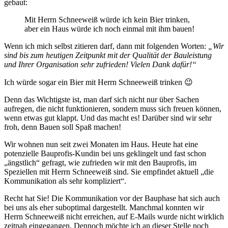
gebaut:
Mit Herrn Schneeweiß würde ich kein Bier trinken,
aber ein Haus würde ich noch einmal mit ihm bauen!
Wenn ich mich selbst zitieren darf, dann mit folgenden Worten:
„Wir
sind bis zum heutigen Zeitpunkt mit der Qualität der Bauleistung
und Ihrer Organisation sehr zufrieden! Vielen Dank dafür!“
Ich würde sogar ein Bier mit Herrn Schneeweiß trinken 😉
Denn das Wichtigste ist, man darf sich nicht nur über Sachen
aufregen, die nicht funktionieren, sondern muss sich freuen können,
wenn etwas gut klappt. Und das macht es! Darüber sind wir sehr
froh, denn Bauen soll Spaß machen!
Wir wohnen nun seit zwei Monaten im Haus. Heute hat eine
potenzielle Bauprofis-Kundin bei uns geklingelt und fast schon
„ängstlich“ gefragt, wie zufrieden wir mit den Bauprofis, im
Speziellen mit Herrn Schneeweiß sind. Sie empfindet aktuell „die
Kommunikation als sehr kompliziert“.
Recht hat Sie! Die Kommunikation vor der Bauphase hat sich auch
bei uns als eher suboptimal dargestellt. Manchmal konnten wir
Herrn Schneeweiß nicht erreichen, auf E-Mails wurde nicht wirklich
zeitnah eingegangen. Dennoch möchte ich an dieser Stelle noch