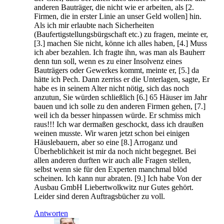
anderen Bauträger, die nicht wie er arbeiten, als [2.
Firmen, die in erster Linie an unser Geld wollen] hin.
Als ich mir erlaubte nach Sicherheiten
(Baufertigstellungsbürgschaft etc.) zu fragen, meinte er,
[3.] machen Sie nicht, könne ich alles haben, [4.] Muss
ich aber bezahlen. Ich fragte ihn, was man als Bauherr
denn tun soll, wenn es zu einer Insolvenz eines
Bauträgers oder Gewerkes kommt, meinte er, [5.] da
hätte ich Pech. Dann zerriss er die Unterlagen, sagte, Er
habe es in seinem Alter nicht nötig, sich das noch
anzutun, Sie würden schließlich [6.] 65 Häuser im Jahr
bauen und ich solle zu den anderen Firmen gehen, [7.]
weil ich da besser hinpassen würde. Er schmiss mich
raus!!! Ich war dermaßen geschockt, dass ich draußen
weinen musste. Wir waren jetzt schon bei einigen
Häuslebauern, aber so eine [8.] Arroganz und
Überheblichkeit ist mir da noch nicht begegnet. Bei
allen anderen durften wir auch alle Fragen stellen,
selbst wenn sie für den Experten manchmal blöd
scheinen. Ich kann nur abraten. [9.] Ich habe Von der
Ausbau GmbH Liebertwolkwitz nur Gutes gehört.
Leider sind deren Auftragsbücher zu voll.
Antworten