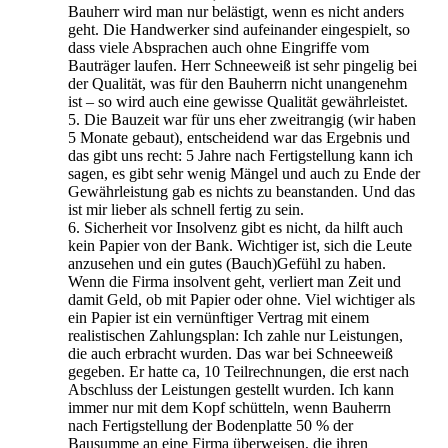
Bauherr wird man nur belästigt, wenn es nicht anders
geht. Die Handwerker sind aufeinander eingespielt, so
dass viele Absprachen auch ohne Eingriffe vom
Bauträger laufen. Herr Schneeweiß ist sehr pingelig bei
der Qualität, was für den Bauherrn nicht unangenehm
ist – so wird auch eine gewisse Qualität gewährleistet.
5. Die Bauzeit war für uns eher zweitrangig (wir haben
5 Monate gebaut), entscheidend war das Ergebnis und
das gibt uns recht: 5 Jahre nach Fertigstellung kann ich
sagen, es gibt sehr wenig Mängel und auch zu Ende der
Gewährleistung gab es nichts zu beanstanden. Und das
ist mir lieber als schnell fertig zu sein.
6. Sicherheit vor Insolvenz gibt es nicht, da hilft auch
kein Papier von der Bank. Wichtiger ist, sich die Leute
anzusehen und ein gutes (Bauch)Gefühl zu haben.
Wenn die Firma insolvent geht, verliert man Zeit und
damit Geld, ob mit Papier oder ohne. Viel wichtiger als
ein Papier ist ein vernünftiger Vertrag mit einem
realistischen Zahlungsplan: Ich zahle nur Leistungen,
die auch erbracht wurden. Das war bei Schneeweiß
gegeben. Er hatte ca, 10 Teilrechnungen, die erst nach
Abschluss der Leistungen gestellt wurden. Ich kann
immer nur mit dem Kopf schütteln, wenn Bauherrn
nach Fertigstellung der Bodenplatte 50 % der
Bausumme an eine Firma überweisen, die ihren