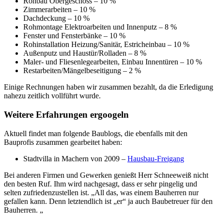
Rohbau Obergeschoss – 10 %
Zimmerarbeiten – 10 %
Dachdeckung – 10 %
Rohmontage Elektroarbeiten und Innenputz – 8 %
Fenster und Fensterbänke – 10 %
Rohinstallation Heizung/Sanitär, Estricheinbau – 10 %
Außenputz und Haustür/Rolladen – 8 %
Maler- und Fliesenlegearbeiten, Einbau Innentüren – 10 %
Restarbeiten/Mängelbeseitigung – 2 %
Einige Rechnungen haben wir zusammen bezahlt, da die Erledigung
nahezu zeitlich vollführt wurde.
Weitere Erfahrungen ergoogeln
Aktuell findet man folgende Baublogs, die ebenfalls mit den
Bauprofis zusammen gearbeitet haben:
Stadtvilla in Machern von 2009 –
Hausbau-Freigang
Bei anderen Firmen und Gewerken genießt Herr Schneeweiß nicht
den besten Ruf. Ihm wird nachgesagt, dass er sehr pingelig und
selten zufriedenzustellen ist. „All das, was einem Bauherren nur
gefallen kann. Denn letztendlich ist „er“ ja auch Baubetreuer für den
Bauherren. „