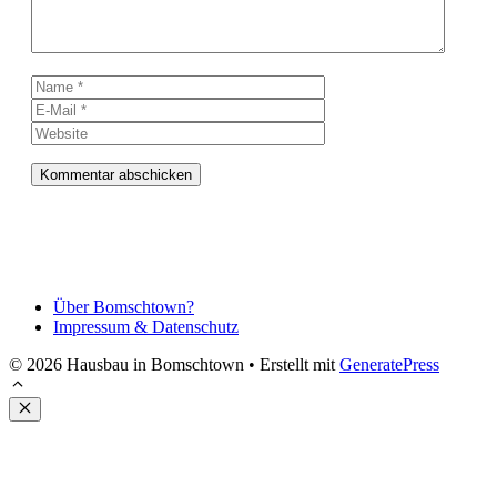
Name
E-
Mail
Website
Über Bomschtown?
Impressum & Datenschutz
© 2026 Hausbau in Bomschtown
• Erstellt mit
GeneratePress
Schließen