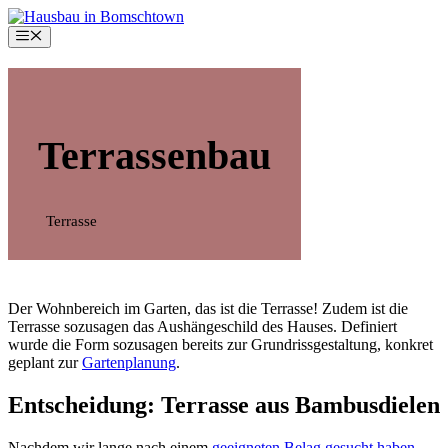
Zum
Inhalt
Menü
springen
Terrassenbau
Terrasse
Der Wohnbereich im Garten, das ist die Terrasse! Zudem ist die
Terrasse sozusagen das Aushängeschild des Hauses. Definiert
wurde die Form sozusagen bereits zur Grundrissgestaltung, konkret
geplant zur
Gartenplanung
.
Entscheidung: Terrasse aus Bambusdielen
Nachdem wir lange nach einem
geeigneten Belag gesucht haben
,