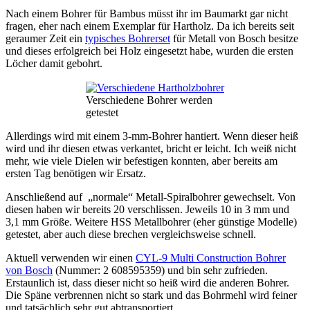
Nach einem Bohrer für Bambus müsst ihr im Baumarkt gar nicht
fragen, eher nach einem Exemplar für Hartholz. Da ich bereits seit
geraumer Zeit ein
typisches Bohrerset
für Metall von Bosch besitze
und dieses erfolgreich bei Holz eingesetzt habe, wurden die ersten
Löcher damit gebohrt.
Verschiedene Bohrer werden
getestet
Allerdings wird mit einem 3-mm-Bohrer hantiert. Wenn dieser heiß
wird und ihr diesen etwas verkantet, bricht er leicht. Ich weiß nicht
mehr, wie viele Dielen wir befestigen konnten, aber bereits am
ersten Tag benötigen wir Ersatz.
Anschließend auf „normale“ Metall-Spiralbohrer gewechselt. Von
diesen haben wir bereits 20 verschlissen. Jeweils 10 in 3 mm und
3,1 mm Größe. Weitere HSS Metallbohrer (eher günstige Modelle)
getestet, aber auch diese brechen vergleichsweise schnell.
Aktuell verwenden wir einen
CYL-9 Multi Construction Bohrer
von Bosch
(Nummer: 2 608595359) und bin sehr zufrieden.
Erstaunlich ist, dass dieser nicht so heiß wird die anderen Bohrer.
Die Späne verbrennen nicht so stark und das Bohrmehl wird feiner
und tatsächlich sehr gut abtransportiert.